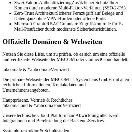
Zwei-Faktor-Authentifizierung
Zusätzlicher Schutz Ihrer
Konten durch moderne Multi-Faktor-Verfahren (SSO/2-FA).
Zero-Trust Architektur
Sicherer Fernzugriff auf Belege und
Daten ganz ohne VPN-Hürden oder offene Ports.
Microsoft Graph RBAC
Granulare Zugriffskontrolle für E-
Mail-Postfächer durch modernste Sicherheitsrichtlinien.
Offizielle Domänen & Webseiten
Nutzen Sie diese Liste, um zu prüfen, ob es sich um eine offizielle
und verifizierte Webseite der MBCOM oder ConnectCloud handelt.
mbcom.de & *.mbcom.de
Verifiziert
Die primäre Webseite der MBCOM IT-Systemhaus GmbH mit allen
rechtlichen Informationen, Kontaktdaten und
Unternehmensangeboten.
Hauptpräsenz, Vertrieb & Rechtliches
mbcom.cloud & *.mbcom.cloud
Verifiziert
Unsere technische Cloud-Plattform zur Abwicklung aller Kern-
Integrationen und Bereitstellung der Backend-Services.
Systeminfrastruktur & Schnittstellen